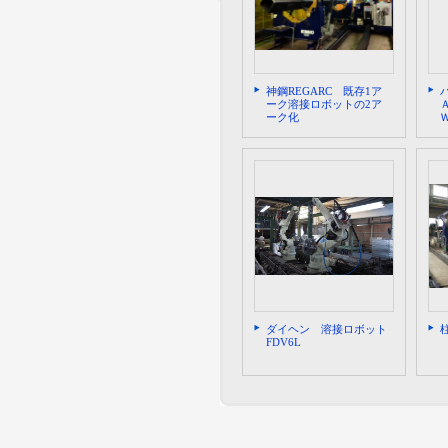
神鋼REGARC 既存1ア
ーク溶接ロボットの2ア
ーク化
ダイヘン 溶接ロボット
FDV6L