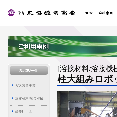
NEWS
会社案内
[溶接材料/溶接機械
柱大組みロボ
ガス関連事業
溶接材料/溶接機械
産業用工具